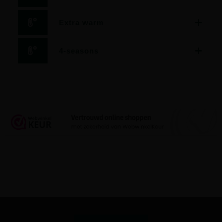
Extra warm
4-seasons