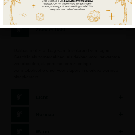
warmteklasse
Zomers licht
Dekbed met zeer laag warmteisolerend vermogen.
Geschikt als zomerdekbed, als dekbed voor verwarmde
waterbedden, slapers met een zeer lage
warmtebehoefte en/of voor slapers in sterk verwarmde
slaapkamers.
Licht
Normaal
Warm