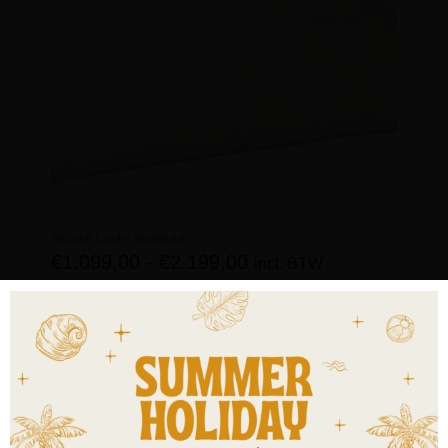
Noble Light dekbed
€
1.099,00
-
€
2.199,00
incl. BTW
OPTIES SELECTEREN
Kies de juiste