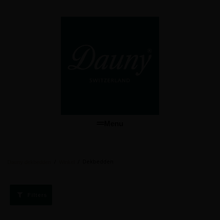
Menu
/
/
Dekbedden
Dauny dekbedden
Winkel
Filters