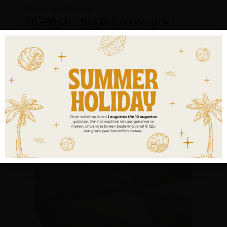
Eider Light Dekbed
€
6.499,00
-
€
13.999,00
incl. BTW
OPTIES SELECTEREN