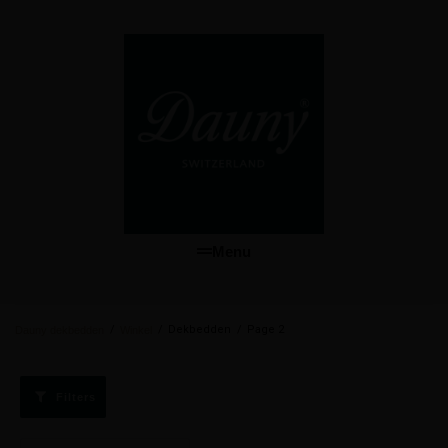
Menu
/
/
Dekbedden
/
Page 2
Dauny dekbedden
Winkel
Filters