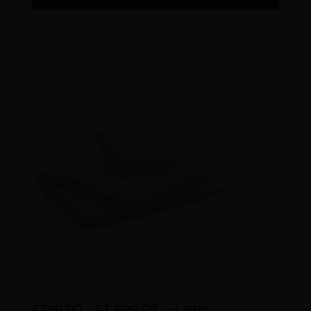
Geneva Intermediate dekbed
€
799,00
-
€
1.699,00
incl. BTW