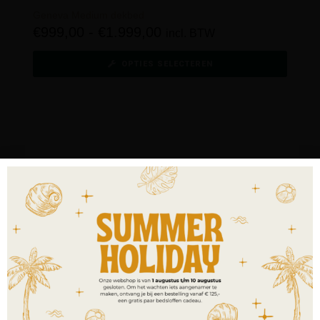
Geneva Medium dekbed
€
999,00
-
€
1.999,00
incl. BTW
OPTIES SELECTEREN