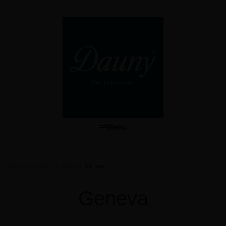
Menu
/
/
Geneva
Dauny dekbedden
Winkel
Geneva