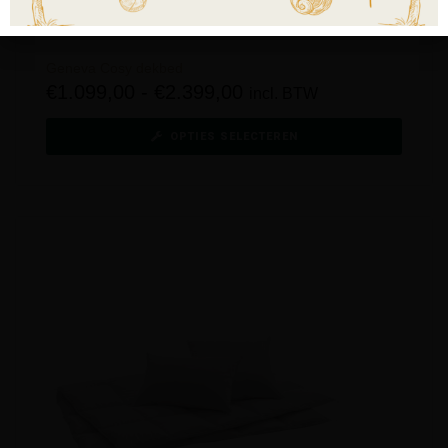
Geneva Cosy dekbed
€
1.099,00
-
€
2.399,00
incl. BTW
OPTIES SELECTEREN