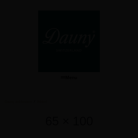
Menu
/
Dauny dekbedden
Winkel
65 × 100