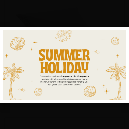
Capa Wool kussen
€
199,00
-
€
349,00
incl. BTW
OPTIES SELECTEREN