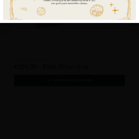
Capa Millet kussen
€
199,00
-
€
349,00
incl. BTW
OPTIES SELECTEREN