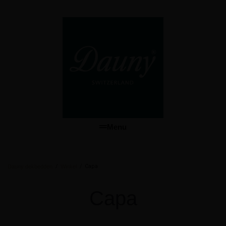
Menu
/
/
Capa
Dauny dekbedden
Winkel
Capa