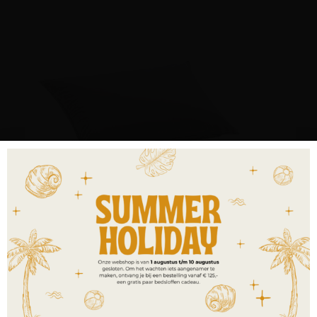
Capa Fibre kussen
€
199,00
-
€
349,00
incl. BTW
OPTIES SELECTEREN