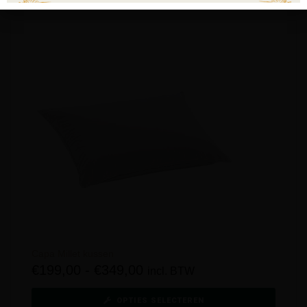
Capa Millet kussen
€
199,00
-
€
349,00
incl. BTW
OPTIES SELECTEREN