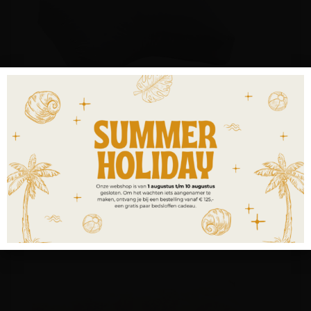
Sananeck® kussen
€
349,00
incl. BTW
OPTIES SELECTEREN